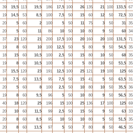
39
19,5
113
19,5
186
17,5
100
26
135
21
100
133,5
67
19
14,5
53
8,5
100
7,5
50
15
60
12
50
72,5
33
20
5
60
2
100
5
50
11
75
3
50
31
35
20
5
60
11
86
10
50
10
80
9
50
60
34
37
23
120
21
200
17,5
100
20
160
20
100
131,5
71
19
8
60
10
100
12,5
50
5
80
9
50
54,5
35
18
15
60
10,5
100
2,5
50
15
80
10
50
68
35
19
8
60
10,5
100
5
50
5
80
10
50
53,5
35
37
15,5
120
23
191
12,5
100
25
121
19
100
125
66
18
7,5
60
13,5
95
7,5
50
15
41
5
50
63,5
31
20
5
60
8
100
2,5
50
10
80
10
50
35,5
36
19
8
60
9,5
96
5
50
10
80
9
50
56,5
35
40
18
120
25
196
15
100
25
136
17
100
125
69
20
10
60
11,5
99
2,5
50
15
56
9
50
63
33
20
8
60
8,5
95
10
50
10
80
5
50
51,5
35
20
8
60
13,5
97
5
50
7
80
8
50
46,5
35