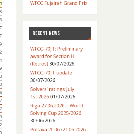
WFCC Fujairah Grand Prix
0
5
3
7
RECENT NEWS
7
9
WFCC-70JT: Preliminary
2
award for Section H
4
(Retros)
30/07/2026
9
WFCC-70JT update
3
30/07/2026
0
Solvers’ ratings July
6
1st 2026
01/07/2026
7
Riga 27.06.2026 – World
2
Solving Cup 2025/2026
9
30/06/2026
2
Poltava 20.06./21.06.2026 –
0