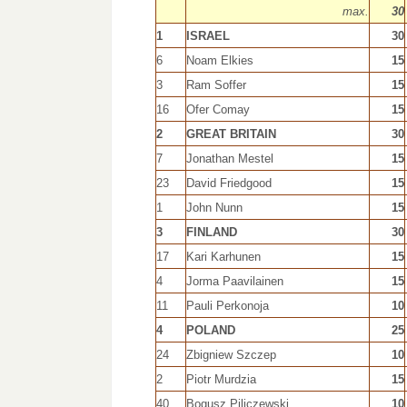
max.
30
1
ISRAEL
30
6
Noam Elkies
15
3
Ram Soffer
15
16
Ofer Comay
15
2
GREAT BRITAIN
30
7
Jonathan Mestel
15
23
David Friedgood
15
1
John Nunn
15
3
FINLAND
30
17
Kari Karhunen
15
4
Jorma Paavilainen
15
11
Pauli Perkonoja
10
4
POLAND
25
24
Zbigniew Szczep
10
2
Piotr Murdzia
15
40
Bogusz Piliczewski
10