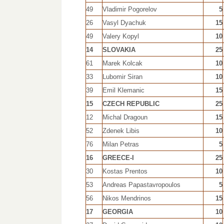
49
Vladimir Pogorelov
5
26
Vasyl Dyachuk
15
49
Valery Kopyl
10
14
SLOVAKIA
25
61
Marek Kolcak
10
33
Lubomir Siran
10
39
Emil Klemanic
15
15
CZECH REPUBLIC
25
12
Michal Dragoun
15
52
Zdenek Libis
10
76
Milan Petras
5
16
GREECE-I
25
30
Kostas Prentos
10
53
Andreas Papastavropoulos
5
56
Nikos Mendrinos
15
17
GEORGIA
10