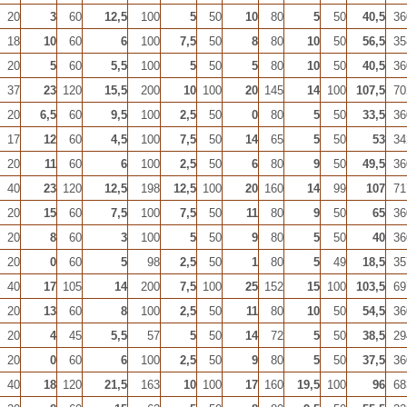
20
3
60
12,5
100
5
50
10
80
5
50
40,5
36
18
10
60
6
100
7,5
50
8
80
10
50
56,5
35
20
5
60
5,5
100
5
50
5
80
10
50
40,5
36
37
23
120
15,5
200
10
100
20
145
14
100
107,5
70
20
6,5
60
9,5
100
2,5
50
0
80
5
50
33,5
36
17
12
60
4,5
100
7,5
50
14
65
5
50
53
34
20
11
60
6
100
2,5
50
6
80
9
50
49,5
36
40
23
120
12,5
198
12,5
100
20
160
14
99
107
71
20
15
60
7,5
100
7,5
50
11
80
9
50
65
36
20
8
60
3
100
5
50
9
80
5
50
40
36
20
0
60
5
98
2,5
50
1
80
5
49
18,5
35
40
17
105
14
200
7,5
100
25
152
15
100
103,5
69
20
13
60
8
100
2,5
50
11
80
10
50
54,5
36
20
4
45
5,5
57
5
50
14
72
5
50
38,5
29
20
0
60
6
100
2,5
50
9
80
5
50
37,5
36
40
18
120
21,5
163
10
100
17
160
19,5
100
96
68