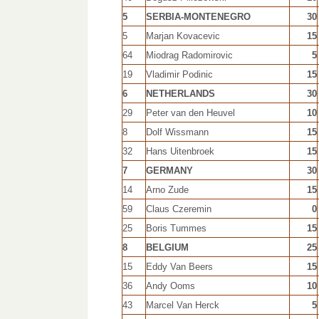
5
SERBIA-MONTENEGRO
30
5
Marjan Kovacevic
15
64
Miodrag Radomirovic
5
19
Vladimir Podinic
15
6
NETHERLANDS
30
29
Peter van den Heuvel
10
8
Dolf Wissmann
15
32
Hans Uitenbroek
15
7
GERMANY
30
14
Arno Zude
15
59
Claus Czeremin
0
25
Boris Tummes
15
8
BELGIUM
25
15
Eddy Van Beers
15
36
Andy Ooms
10
43
Marcel Van Herck
5