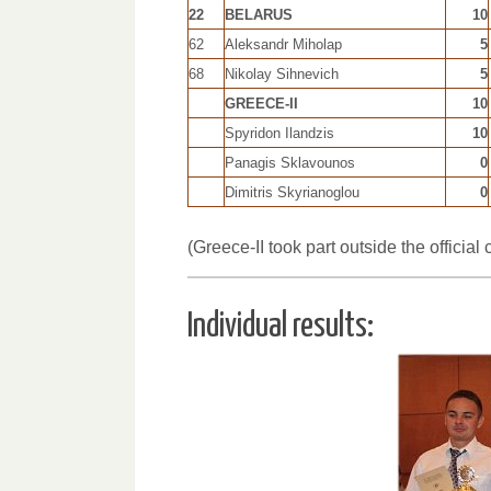
22
BELARUS
10
62
Aleksandr Miholap
5
68
Nikolay Sihnevich
5
GREECE-II
10
Spyridon Ilandzis
10
Panagis Sklavounos
0
Dimitris Skyrianoglou
0
(Greece-II took part outside the official 
Individual results: