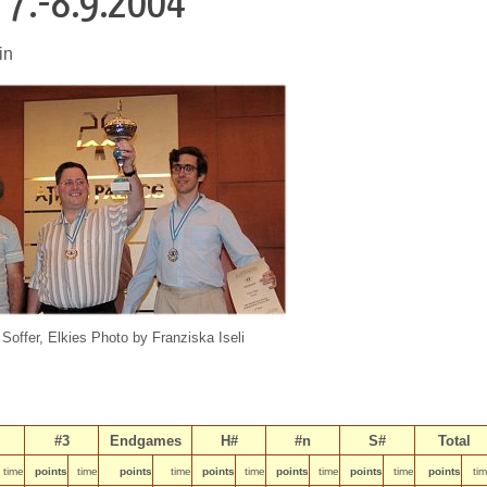
7.-8.9.2004
in
Soffer, Elkies Photo by Franziska Iseli
#3
Endgames
H#
#n
S#
Total
time
points
time
points
time
points
time
points
time
points
time
points
ti