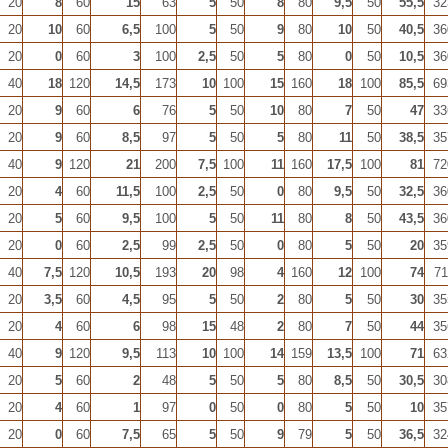
20
8
60
15
63
5
50
8
80
9,5
50
55,5
32
20
10
60
6,5
100
5
50
9
80
10
50
40,5
36
20
0
60
3
100
2,5
50
5
80
0
50
10,5
36
40
18
120
14,5
173
10
100
15
160
18
100
85,5
69
20
9
60
6
76
5
50
10
80
7
50
47
33
20
9
60
8,5
97
5
50
5
80
11
50
38,5
35
40
9
120
21
200
7,5
100
11
160
17,5
100
81
72
20
4
60
11,5
100
2,5
50
0
80
9,5
50
32,5
36
20
5
60
9,5
100
5
50
11
80
8
50
43,5
36
20
0
60
2,5
99
2,5
50
0
80
5
50
20
35
40
7,5
120
10,5
193
20
98
4
160
12
100
74
71
20
3,5
60
4,5
95
5
50
2
80
5
50
30
35
20
4
60
6
98
15
48
2
80
7
50
44
35
40
9
120
9,5
113
10
100
14
159
13,5
100
71
63
20
5
60
2
48
5
50
5
80
8,5
50
30,5
30
20
4
60
1
97
0
50
0
80
5
50
10
35
20
0
60
7,5
65
5
50
9
79
5
50
36,5
32