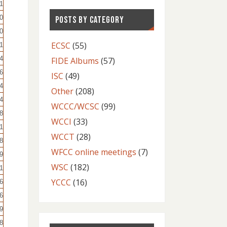
1
0
POSTS BY CATEGORY
0
ECSC
(55)
1
4
FIDE Albums
(57)
6
ISC
(49)
4
Other
(208)
4
WCCC/WCSC
(99)
8
WCCI
(33)
1
WCCT
(28)
8
WFCC online meetings
(7)
9
WSC
(182)
1
YCCC
(16)
6
6
9
8