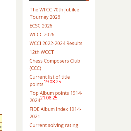
The WFCC 70th Jubilee
Tourney 2026
ECSC 2026
WCCC 2026
WCCI 2022-2024 Results
12th WCCT
Chess Composers Club
(CCC)
Current list of title
19.08.25
points
Top Album points 1914-
21.08.25
2024
FIDE Album Index 1914-
2021
Current solving rating
me