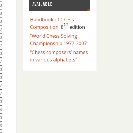
AVAILABLE
0
8
Handbook of Chess
0
th
Composition
, 8
edition
2
"World Chess Solving
0
Championship 1977-2007"
2
"Chess composers’ names
0
in various alphabets"
7
0
0
7
7
0
4
0
3