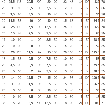
40
25,5
113
20,5
200
20
100
22
148
14
100
122
70
20
11
60
10,5
100
7,5
50
7
80
7
50
53
36
20
3,5
60
3,5
100
10
50
5
80
7
50
34
36
20
14,5
53
10
100
10
50
15
68
5
50
64,5
34
34
25
116
15,5
199
12,5
100
24
155
15
100
122
70
20
15
56
7,5
100
7,5
50
10
80
5
50
60
35
14
10
60
1
100
2,5
50
10
80
10
50
48,5
35
20
10
60
8
99
5
50
14
75
5
50
52
35
38
20
113
11,5
197
15
100
20
160
19
100
115,5
70
18
15
53
0,5
100
7,5
50
10
80
10
50
58
35
20
4,5
60
9,5
98
7,5
50
10
80
9
50
55,5
35
20
5
60
2
99
7,5
50
9
80
5
50
28,5
35
37
14
120
17,5
178
15
100
24
156
19
100
109,5
69
18
11
60
11,5
98
5
50
15
80
9
50
66,5
35
20
3
60
6
80
10
50
9
76
10
50
38
33
19
0
60
3,5
100
2,5
50
2
80
5
50
18
35
38
15
120
18,5
200
12,5
100
18
160
20
100
109
71