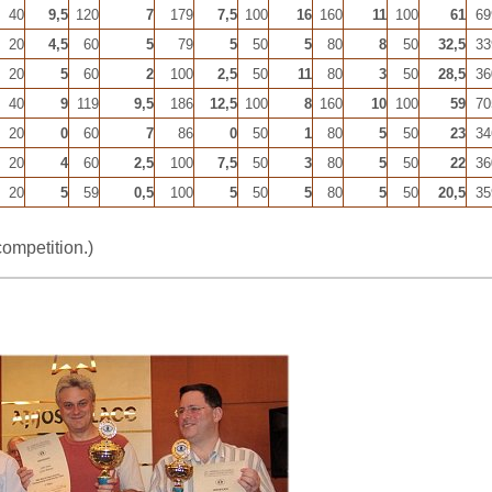
40
9,5
120
7
179
7,5
100
16
160
11
100
61
69
20
4,5
60
5
79
5
50
5
80
8
50
32,5
33
20
5
60
2
100
2,5
50
11
80
3
50
28,5
36
40
9
119
9,5
186
12,5
100
8
160
10
100
59
70
20
0
60
7
86
0
50
1
80
5
50
23
34
20
4
60
2,5
100
7,5
50
3
80
5
50
22
36
20
5
59
0,5
100
5
50
5
80
5
50
20,5
35
competition.)