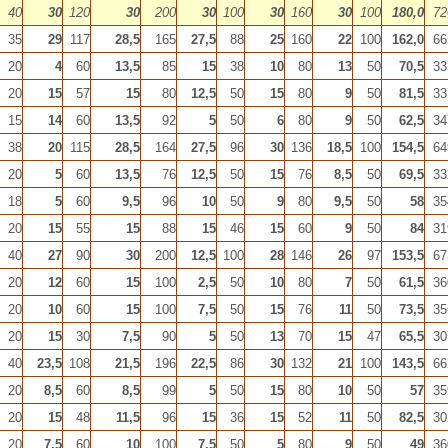
40
30
120
30
200
30
100
30
160
30
100
180,0
72
35
29
117
28,5
165
27,5
88
25
160
22
100
162,0
66
20
4
60
13,5
85
15
38
10
80
13
50
70,5
33
20
15
57
15
80
12,5
50
15
80
9
50
81,5
33
15
14
60
13,5
92
5
50
6
80
9
50
62,5
34
38
20
115
28,5
164
27,5
96
30
136
18,5
100
154,5
64
20
5
60
13,5
76
12,5
50
15
76
8,5
50
69,5
33
18
5
60
9,5
96
10
50
9
80
9,5
50
58
35
20
15
55
15
88
15
46
15
60
9
50
84
31
40
27
90
30
200
12,5
100
28
146
26
97
153,5
67
20
12
60
15
100
2,5
50
10
80
7
50
61,5
36
20
10
60
15
100
7,5
50
15
76
11
50
73,5
35
20
15
30
7,5
90
5
50
13
70
15
47
65,5
30
40
23,5
108
21,5
196
22,5
86
30
132
21
100
143,5
66
20
8,5
60
8,5
99
5
50
15
80
10
50
57
35
20
15
48
11,5
96
15
36
15
52
11
50
82,5
30
20
7,5
60
10
100
7,5
50
5
80
9
50
49
36