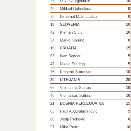
27
David Gurgenidze
10
49
Mikhail Gabeskiria
0
79
Dzhemal Makhatadze
0
18
SLOVENIA
10
42
Klemen Sivic
10
54
Marko Klasinc
0
19
CROATIA
15
63
Ivan Bender
5
47
Nikola Predrag
5
75
Kresimir Starcevic
10
20
LITHUANIA
20
66
Vilimantas Satkus
10
46
Vidmantas Satkus
10
21
BOSNIA-HERCEGOVINA
15
65
Fadil Abdurahmanovic
5
80
Josip Perkovic
0
57
Mike Prcic
10