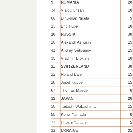
9
ROMANIA
20
34
Vlaicu Crisan
10
60
Dinu-Ioan Nicula
5
13
Eric Huber
10
10
RUSSIA
30
20
Alexandr Azhusin
15
41
Andrey Selivanov
15
35
Vladimir Blokhin
10
11
SWITZERLAND
30
22
Roland Baier
15
28
Josef Kupper
15
67
Thomas Maeder
0
12
JAPAN
20
10
Tadashi Wakashima
15
55
Kohei Yamada
0
77
Hitoshi Yanami
5
13
UKRAINE
25