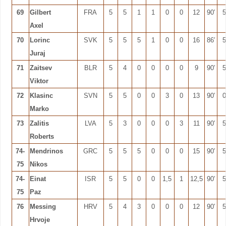
69
Gilbert
FRA
5
5
1
1
0
0
12
90′
5
Axel
70
Lorinc
SVK
5
5
5
1
0
0
16
86′
5
Juraj
71
Zaitsev
BLR
5
4
0
0
0
0
9
90′
5
Viktor
72
Klasinc
SVN
5
5
0
0
3
0
13
90′
0
Marko
73
Zalitis
LVA
5
3
0
0
0
3
11
90′
5
Roberts
74-
Mendrinos
GRC
5
5
5
0
0
0
15
90′
5
75
Nikos
74-
Einat
ISR
5
5
0
0
1,5
1
12,5
90′
5
75
Paz
76
Messing
HRV
5
4
3
0
0
0
12
90′
5
Hrvoje