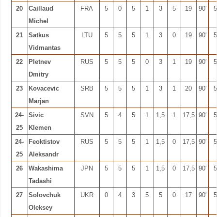
20
Caillaud
FRA
5
0
5
1
3
5
19
90′
5
Michel
21
Satkus
LTU
5
5
5
1
3
0
19
90′
5
Vidmantas
22
Pletnev
RUS
5
5
5
0
3
1
19
90′
5
Dmitry
23
Kovacevic
SRB
5
5
5
1
3
1
20
90′
5
Marjan
24-
Sivic
SVN
5
4
5
1
1,5
1
17,5
90′
5
25
Klemen
24-
Feoktistov
RUS
5
5
5
1
1,5
0
17,5
90′
5
25
Aleksandr
26
Wakashima
JPN
5
5
5
1
1,5
0
17,5
90′
5
Tadashi
27
Solovchuk
UKR
0
4
3
5
5
0
17
90′
5
Oleksey