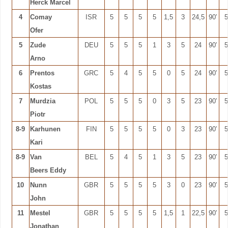
Herck Marcel
4
Comay
ISR
5
5
5
5
1,5
3
24,5
90′
5
Ofer
5
Zude
DEU
5
5
5
1
3
5
24
90′
5
Arno
6
Prentos
GRC
5
4
5
5
0
5
24
90′
5
Kostas
7
Murdzia
POL
5
5
5
0
3
5
23
90′
5
Piotr
8-9
Karhunen
FIN
5
5
5
5
0
3
23
90′
5
Kari
8-9
Van
BEL
5
4
5
1
3
5
23
90′
5
Beers Eddy
10
Nunn
GBR
5
5
5
5
3
0
23
90′
5
John
11
Mestel
GBR
5
5
5
5
1,5
1
22,5
90′
5
Jonathan