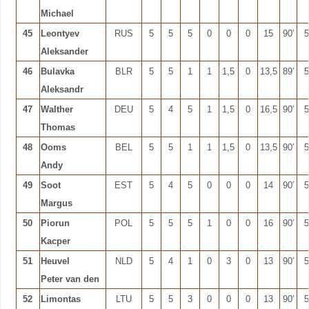
Michael
45
Leontyev
RUS
5
5
5
0
0
0
15
90′
5
Aleksander
46
Bulavka
BLR
5
5
1
1
1,5
0
13,5
89′
5
Aleksandr
47
Walther
DEU
5
4
5
1
1,5
0
16,5
90′
5
Thomas
48
Ooms
BEL
5
5
1
1
1,5
0
13,5
90′
5
Andy
49
Soot
EST
5
4
5
0
0
0
14
90′
5
Margus
50
Piorun
POL
5
5
5
1
0
0
16
90′
5
Kacper
51
Heuvel
NLD
5
4
1
0
3
0
13
90′
5
Peter van den
52
Limontas
LTU
5
5
3
0
0
0
13
90′
5