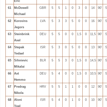
Eric
61
McDowell
GBR
5
5
1
0
3
0
14
90′
5
Michael
62
Korovins
LVA
5
3
3
5
0
0
16
90′
5
Jegors
63
Steinbrink
DEU
5
5
0
0
1,5
0
11,5
90′
5
Axel
64
Stepak
ISR
5
3
0
5
0
0
13
90′
5
Yedael
65
Sihnievic
BLR
5
5
3
0
1,5
0
14,5
90′
5
Mikalai
66
Axt
DEU
5
4
0
0
1,5
0
10,5
90′
5
Hemmo
67
Predrag
HRV
5
5
1
1
0
0
12
90′
5
Nikola
68
Aloni
ISR
5
4
0
1
0
0
10
90′
5
Yoel