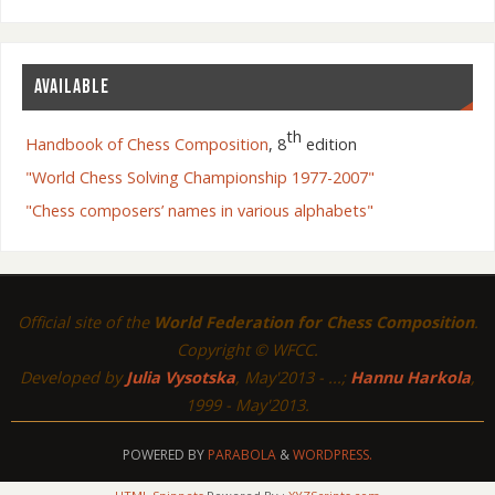
AVAILABLE
th
Handbook of Chess Composition
, 8
edition
"World Chess Solving Championship 1977-2007"
"Chess composers’ names in various alphabets"
Official site of the
World Federation for Chess Composition
.
Copyright © WFCC.
Developed by
Julia Vysotska
, May'2013 - ...;
Hannu Harkola
,
1999 - May'2013.
POWERED BY
PARABOLA
&
WORDPRESS.