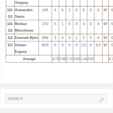
Yevgeny
110-
Granauskis
LVA
5
0
1
0
0
0
6
90′
5
111
Stasis
110-
Rimkus
LTU
5
1
0
0
0
0
6
90′
5
111
Miecislovas
112
Enemark
Björn
DNK
5
0
0
1
0
0
6
90′
0
113
Zaitsev
BLR
5
0
0
0
1,5
0
6,5
90′
0
Eugeny
Average
4,73
3,58
2,72
0,92
1,14
0,82
4,