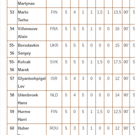
Martynas
53
Marlo
FIN
5
4
1
1
1,5
1
13,5
90′
5
Terho
54
Villeneuve
FRA
5
5
5
1
0
0
16
90′
5
Alain
55-
Borodavkin
UKR
5
5
5
0
0
0
15
90′
5
56
Sergey
55-
Kolcak
SVK
5
5
5
1
1,5
0
17,5
90′
5
56
Marek
57
Glyantsshpigel
ISR
5
4
3
0
0
0
12
90′
5
Lev
58
Uitenbroek
NLD
5
4
5
0
0
0
14
90′
5
Hans
59
Hurme
FIN
5
0
5
1
1,5
0
12,5
90′
5
Harri
60
Huber
ROU
5
3
3
1
0
0
12
90′
5