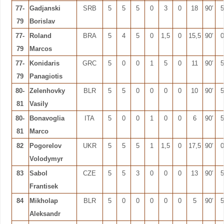
77-
Gadjanski
SRB
5
5
5
0
3
0
18
90′
5
79
Borislav
77-
Roland
BRA
5
4
5
0
1,5
0
15,5
90′
0
79
Marcos
77-
Konidaris
GRC
5
0
0
1
5
0
11
90′
5
79
Panagiotis
80-
Zelenhovky
BLR
5
5
0
0
0
0
10
90′
5
81
Vasily
80-
Bonavoglia
ITA
5
0
0
1
0
0
6
90′
5
81
Marco
82
Pogorelov
UKR
5
5
5
1
1,5
0
17,5
90′
0
Volodymyr
83
Sabol
CZE
5
5
3
0
0
0
13
90′
5
Frantisek
84
Mikholap
BLR
5
0
0
0
0
0
5
90′
5
Aleksandr