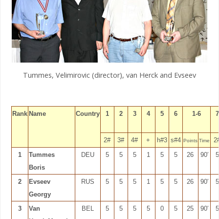
Tummes, Velimirovic (director), van Herck and Evseev
Rank
Name
Country
1
2
3
4
5
6
1-6
7
2#
3#
4#
+
h#3
s#4
2
Points
Time
1
Tummes
DEU
5
5
5
1
5
5
26
90′
5
Boris
2
Evseev
RUS
5
5
5
1
5
5
26
90′
5
Georgy
3
Van
BEL
5
5
5
5
0
5
25
90′
5