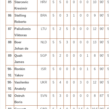
85
Starcevic
HRV
5
5
0
0
0
0
10
90′
5
Kresimir
86
Stelling
BRA
5
0
3
1
0
0
9
90′
5
Roberto
87
Paliulionis
LTU
5
2
5
0
0
0
12
90′
5
Viktoras
88
Boer
NLD
5
5
3
0
0
0
13
90′
5
Johan de
89
Quah
SGP
5
2
0
0
0
1
8
90′
5
James
90-
Ronkin
ISR
5
0
0
0
0
1
6
90′
5
91
Yakov
90-
Vasilenko
UKR
5
4
0
0
3
0
12
90′
5
91
Anatoly
92
Ostruh
SVN
5
3
0
0
0
0
8
87′
5
Boris