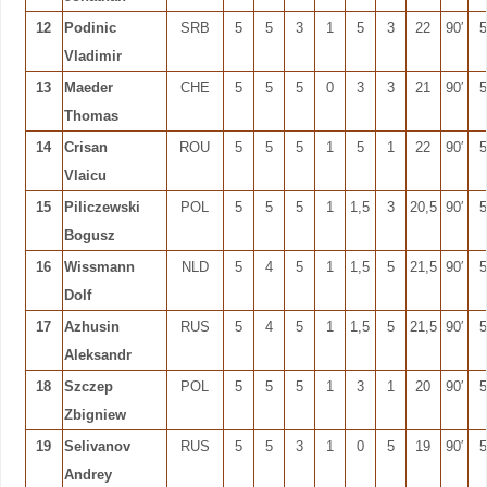
12
Podinic
SRB
5
5
3
1
5
3
22
90′
5
Vladimir
13
Maeder
CHE
5
5
5
0
3
3
21
90′
5
Thomas
14
Crisan
ROU
5
5
5
1
5
1
22
90′
5
Vlaicu
15
Piliczewski
POL
5
5
5
1
1,5
3
20,5
90′
5
Bogusz
16
Wissmann
NLD
5
4
5
1
1,5
5
21,5
90′
5
Dolf
17
Azhusin
RUS
5
4
5
1
1,5
5
21,5
90′
5
Aleksandr
18
Szczep
POL
5
5
5
1
3
1
20
90′
5
Zbigniew
19
Selivanov
RUS
5
5
3
1
0
5
19
90′
5
Andrey