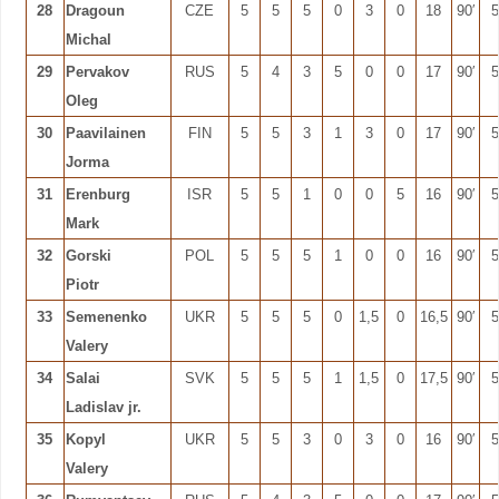
28
Dragoun
CZE
5
5
5
0
3
0
18
90′
5
Michal
29
Pervakov
RUS
5
4
3
5
0
0
17
90′
5
Oleg
30
Paavilainen
FIN
5
5
3
1
3
0
17
90′
5
Jorma
31
Erenburg
ISR
5
5
1
0
0
5
16
90′
5
Mark
32
Gorski
POL
5
5
5
1
0
0
16
90′
5
Piotr
33
Semenenko
UKR
5
5
5
0
1,5
0
16,5
90′
5
Valery
34
Salai
SVK
5
5
5
1
1,5
0
17,5
90′
5
Ladislav jr.
35
Kopyl
UKR
5
5
3
0
3
0
16
90′
5
Valery