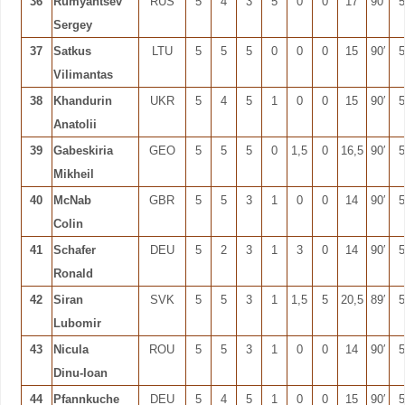
36
Rumyantsev
RUS
5
4
3
5
0
0
17
90′
5
Sergey
37
Satkus
LTU
5
5
5
0
0
0
15
90′
5
Vilimantas
38
Khandurin
UKR
5
4
5
1
0
0
15
90′
5
Anatolii
39
Gabeskiria
GEO
5
5
5
0
1,5
0
16,5
90′
5
Mikheil
40
McNab
GBR
5
5
3
1
0
0
14
90′
5
Colin
41
Schafer
DEU
5
2
3
1
3
0
14
90′
5
Ronald
42
Siran
SVK
5
5
3
1
1,5
5
20,5
89′
5
Lubomir
43
Nicula
ROU
5
5
3
1
0
0
14
90′
5
Dinu-Ioan
44
Pfannkuche
DEU
5
4
5
1
0
0
15
90′
5