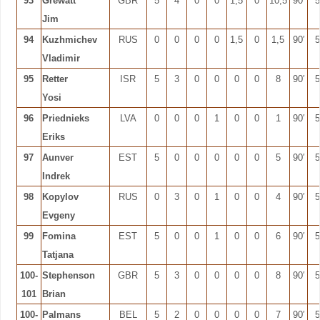
93
Grewatt
GBR
5
4
0
0
1,5
0
10,5
90′
5
Jim
94
Kuzhmichev
RUS
0
0
0
0
1,5
0
1,5
90′
5
Vladimir
95
Retter
ISR
5
3
0
0
0
0
8
90′
5
Yosi
96
Priednieks
LVA
0
0
0
1
0
0
1
90′
5
Eriks
97
Aunver
EST
5
0
0
0
0
0
5
90′
5
Indrek
98
Kopylov
RUS
0
3
0
1
0
0
4
90′
5
Evgeny
99
Fomina
EST
5
0
0
1
0
0
6
90′
5
Tatjana
100-
Stephenson
GBR
5
3
0
0
0
0
8
90′
5
101
Brian
100-
Palmans
BEL
5
2
0
0
0
0
7
90′
5