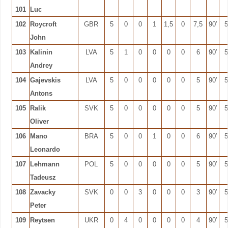
101
Luc
102
Roycroft
GBR
5
0
0
1
1,5
0
7,5
90′
5
John
103
Kalinin
LVA
5
1
0
0
0
0
6
90′
5
Andrey
104
Gajevskis
LVA
5
0
0
0
0
0
5
90′
5
Antons
105
Ralik
SVK
5
0
0
0
0
0
5
90′
5
Oliver
106
Mano
BRA
5
0
0
1
0
0
6
90′
5
Leonardo
107
Lehmann
POL
5
0
0
0
0
0
5
90′
5
Tadeusz
108
Zavacky
SVK
0
0
3
0
0
0
3
90′
5
Peter
109
Reytsen
UKR
0
4
0
0
0
0
4
90′
5